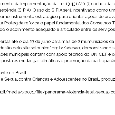
ecimento da implementação da Lei 13.431/2017, conhecida 
escência (SIPIA). O uso do SIPIA será incentivado como um
mo instrumento estratégico para orientar ações de preve
a Protegida reforça o papel fundamental dos Conselhos Tut
do o acolhimento adequado e articulado entre os serviços
bertas até o dia 23 de julho para mais de 2 mil municípios
adesão pelo site selounicef.org.br/adesao, demonstrando 
gestões municipais contam com apoio técnico do UNICEF e 
esposta às mudanças climáticas e promoção da participação
ante no Brasil
 e Sexual contra Crianças e Adolescentes no Brasil, produ
azil/media/30071/file/panorama-violencia-letal-sexual-co