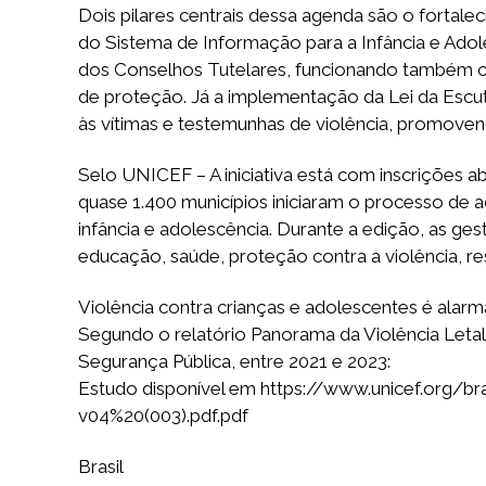
Dois pilares centrais dessa agenda são o fortal
do Sistema de Informação para a Infância e Adol
dos Conselhos Tutelares, funcionando também co
de proteção. Já a implementação da Lei da Escut
às vítimas e testemunhas de violência, promoven
Selo UNICEF – A iniciativa está com inscrições a
quase 1.400 municípios iniciaram o processo de 
infância e adolescência. Durante a edição, as 
educação, saúde, proteção contra a violência, r
Violência contra crianças e adolescentes é alarm
Segundo o relatório Panorama da Violência Letal
Segurança Pública, entre 2021 e 2023:
Estudo disponível em https://www.unicef.org/br
v04%20(003).pdf.pdf
Brasil