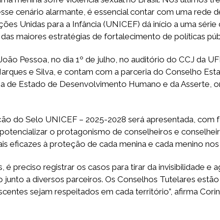
sse cenário alarmante, é essencial contar com uma rede de
s Unidas para a Infância (UNICEF) dá início a uma série
s maiores estratégias de fortalecimento de políticas públi
João Pessoa, no dia 1º de julho, no auditório do CCJ da UF
ques e Silva, e contam com a parceria do Conselho Estad
ia de Estado de Desenvolvimento Humano e da Asserte, 
ção do Selo UNICEF – 2025-2028 será apresentada, com fo
a potencializar o protagonismo de conselheiros e conselhei
mais eficazes à proteção de cada menina e cada menino nos 
é preciso registrar os casos para tirar da invisibilidade 
nto a diversos parceiros. Os Conselhos Tutelares estão n
escentes sejam respeitados em cada território”, afirma Corin