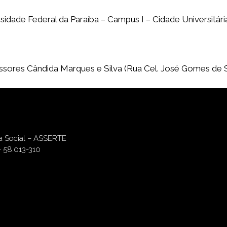
sidade Federal da Paraíba – Campus I – Cidade Universitári
sores Cândida Marques e Silva (Rua Cel. José Gomes de Sá
ia Social – ASSERTE
– 58.013-310