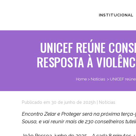
INSTITUCIONAL
UNICEF REÚNE CONS
RESPOSTA À VIOLÊNC
Home
>
Notícias
>
UNICEF reúne C
Publicado em 30 de junho de 2025h
|
Notícias
Encontro Zelar e Proteger será na próxima terça-fe
Sousa, e vai reunir mais de 230 conselheiros tute
João Pessoa, junho de 2025 – A cada 8 minutos, u