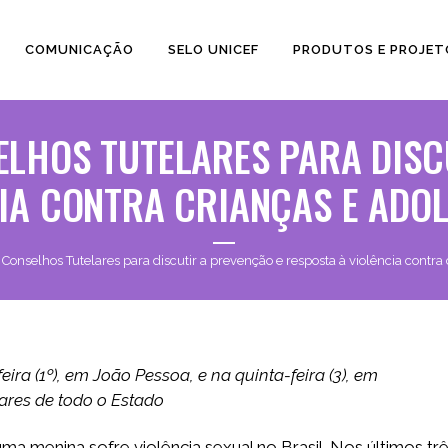
COMUNICAÇÃO
SELO UNICEF
PRODUTOS E PROJET
ELHOS TUTELARES PARA DISC
IA CONTRA CRIANÇAS E ADO
onselhos Tutelares para discutir a prevenção e resposta à violência contra
ira (1º), em João Pessoa, e na quinta-feira (3), em
lares de todo o Estado
ma menina sofre violência sexual no Brasil. Nos últimos trê