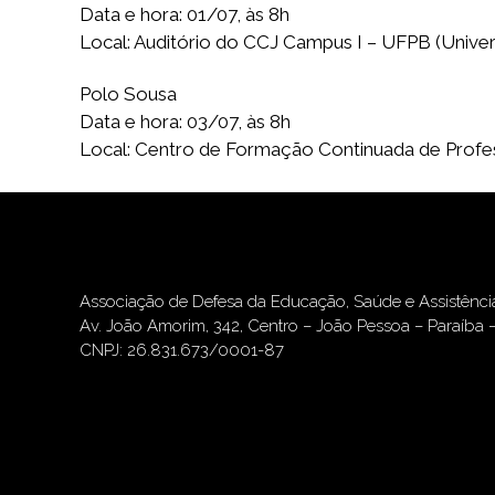
Data e hora: 01/07, às 8h
Local: Auditório do CCJ Campus I – UFPB (Univer
Polo Sousa
Data e hora: 03/07, às 8h
Local: Centro de Formação Continuada de Profes
Associação de Defesa da Educação, Saúde e Assistênc
Av. João Amorim, 342, Centro – João Pessoa – Paraíba 
CNPJ: 26.831.673/0001-87